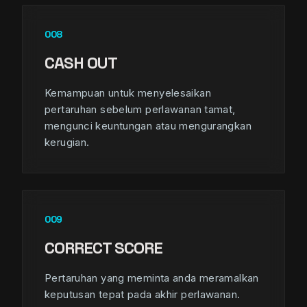
008
CASH OUT
Kemampuan untuk menyelesaikan
pertaruhan sebelum perlawanan tamat,
mengunci keuntungan atau mengurangkan
kerugian.
009
CORRECT SCORE
Pertaruhan yang meminta anda meramalkan
keputusan tepat pada akhir perlawanan.