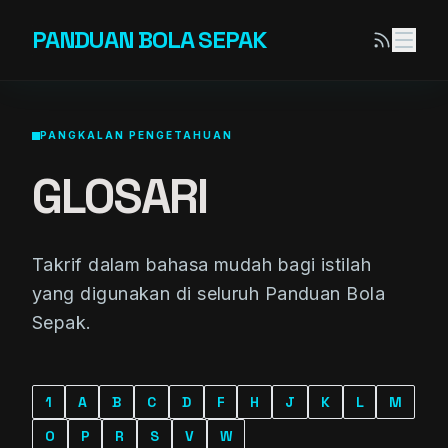
Langkau ke kandungan
PANDUAN BOLA SEPAK
PANGKALAN PENGETAHUAN
GLOSARI
Takrif dalam bahasa mudah bagi istilah
yang digunakan di seluruh Panduan Bola
Sepak.
1
A
B
C
D
F
H
J
K
L
M
O
P
R
S
V
W