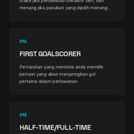
stake jika perlawanan berakhir seri, dan
menang jika pasukan yang dipilih menang.
012
FIRST GOALSCORER
Pertaruhan yang meminta anda memilih
pemain yang akan menjaringkan gol
pertama dalam perlawanan.
013
HALF-TIME/FULL-TIME