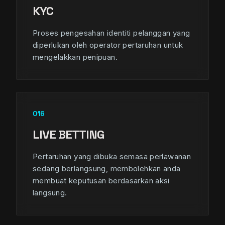
KYC
Proses pengesahan identiti pelanggan yang
diperlukan oleh operator pertaruhan untuk
mengelakkan penipuan.
016
LIVE BETTING
Pertaruhan yang dibuka semasa perlawanan
sedang berlangsung, membolehkan anda
membuat keputusan berdasarkan aksi
langsung.