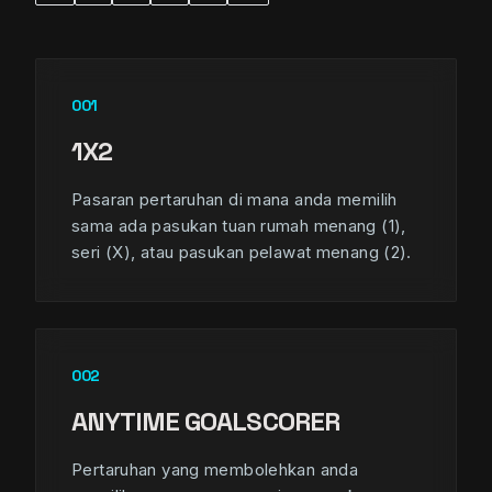
001
1X2
Pasaran pertaruhan di mana anda memilih
sama ada pasukan tuan rumah menang (1),
seri (X), atau pasukan pelawat menang (2).
002
ANYTIME GOALSCORER
Pertaruhan yang membolehkan anda