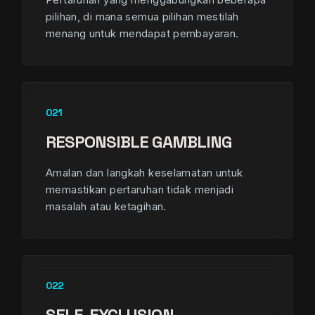
pilihan, di mana semua pilihan mestilah
menang untuk mendapat pembayaran.
021
RESPONSIBLE GAMBLING
Amalan dan langkah keselamatan untuk
memastikan pertaruhan tidak menjadi
masalah atau ketagihan.
022
SELF-EXCLUSION