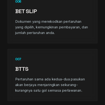
006
BET SLIP
Dokumen yang merekodkan pertaruhan
yang dipilih, kemungkinan pembayaran, dan
jumlah pertaruhan anda.
007
BTTS
Pertaruhan sama ada kedua-dua pasukan
akan berjaya menjaringkan sekurang-
kurangnya satu gol semasa perlawanan.